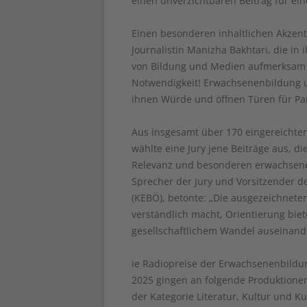
einen unverzichtbaren Beitrag für eine
Einen besonderen inhaltlichen Akzent
Journalistin Manizha Bakhtari, die in 
von Bildung und Medien aufmerksam mac
Notwendigkeit! Erwachsenenbildung
ihnen Würde und öffnen Türen für Par
Aus insgesamt über 170 eingereichte
wählte eine Jury jene Beiträge aus, die
Relevanz und besonderen erwachsene
Sprecher der Jury und Vorsitzender 
(KEBÖ), betonte: „Die ausgezeichnet
verständlich macht, Orientierung biet
gesellschaftlichem Wandel auseinand
ie Radiopreise der Erwachsenenbildu
2025 gingen an folgende Produktionen
der Kategorie Literatur, Kultur und K