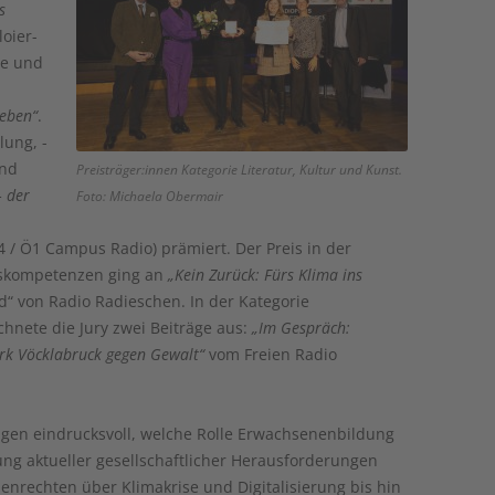
s
oier-
he und
Leben“
.
lung, -
und
Preisträger:innen Kategorie Literatur, Kultur und Kunst.
– der
Foto: Michaela Obermair
4 / Ö1 Campus Radio) prämiert. Der Preis in der
tskompetenzen ging an
„Kein Zurück: Fürs Klima ins
“ von Radio Radieschen. In der Kategorie
hnete die Jury zwei Beiträge aus:
„Im Gespräch:
rk Vöcklabruck gegen Gewalt“
vom Freien Radio
igen eindrucksvoll, welche Rolle Erwachsenenbildung
ng aktueller gesellschaftlicher Herausforderungen
nrechten über Klimakrise und Digitalisierung bis hin