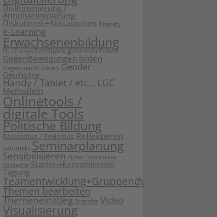
Diskriminierung /
Antidiskriminierung
Diskutieren+Austauschen
Diversity
e-Learning
Erwachsenenbildung
Feedback geben+nehmen
EU / Europa
GegenBewegungen bilden
Gender
Gegenmacht bilden
Geschichte
Handy / Tablet / etc...
LGC
Methode/n
Onlinetools /
digitale Tools
Politische Bildung
Reflektieren
Rassismus / Sexismus
Seminarplanung
Sammeln
Sensibilisieren
Sichern+Verankern
Starten+Kennenlernen
Solidarität
Tagung
Teamentwicklung+Gruppendynamik
Themen bearbeiten
Themeneinstieg
Video
Transfer
Visualisierung