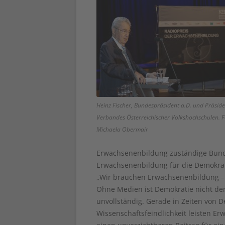
Heinz Fischer, Bundespräsident a.D. und Präside
Verbandes Österreichischer Volkshochschulen. F
Michaela Obermair
Erwachsenenbildung zuständige Bundes
Erwachsenenbildung für die Demokrat
„Wir brauchen Erwachsenenbildung – 
Ohne Medien ist Demokratie nicht de
unvollständig. Gerade in Zeiten von
Wissenschaftsfeindlichkeit leisten E