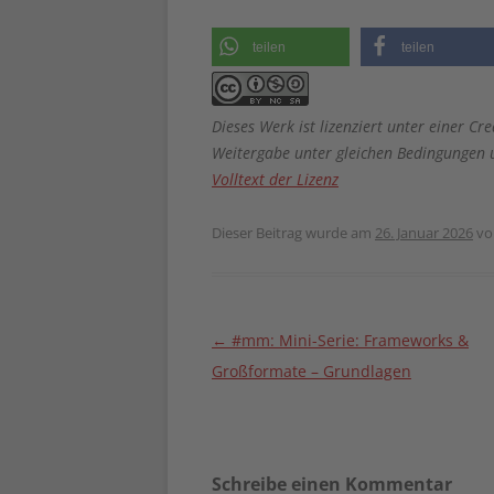
teilen
teilen
Dieses Werk ist lizenziert unter einer
Weitergabe unter gleichen Bedingungen u
Volltext der Lizenz
Dieser Beitrag wurde am
26. Januar 2026
v
Beitragsnavigation
←
#mm: Mini-Serie: Frameworks &
Großformate – Grundlagen
Schreibe einen Kommentar