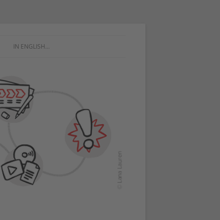
IN ENGLISH…