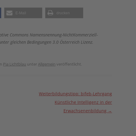
E-Mail
drucken
 Creative Commons Namensnennung-NichtKommerziell-
nter gleichen Bedingungen 3.0 Österreich Lizenz.
on
Pia Lichtblau
unter
Allgemein
veröffentlicht.
Weiterbildungstipp: bifeb-Lehrgang
Künstliche Intelligenz in der
Erwachsenenbildung
→