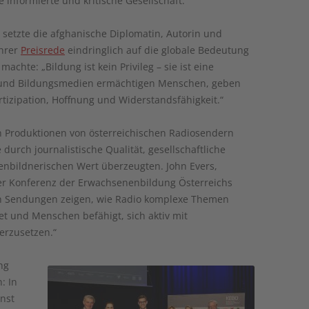
 informierte und kritische Gesellschaft.“
 setzte die afghanische Diplomatin, Autorin und
ihrer
Preisrede
eindringlich auf die globale Bedeutung
hte: „Bildung ist kein Privileg – sie ist eine
 und Bildungsmedien ermächtigen Menschen, geben
tizipation, Hoffnung und Widerstandsfähigkeit.“
n Produktionen von österreichischen Radiosendern
 durch journalistische Qualität, gesellschaftliche
nbildnerischen Wert überzeugten. John Evers,
der Konferenz der Erwachsenenbildung Österreichs
en Sendungen zeigen, wie Radio komplexe Themen
et und Menschen befähigt, sich aktiv mit
erzusetzen.“
ng
: In
unst