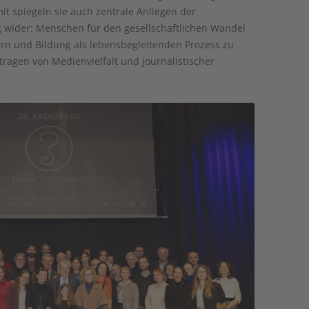
it spiegeln sie auch zentrale Anliegen der
 wider: Menschen für den gesellschaftlichen Wandel
ern und Bildung als lebensbegleitenden Prozess zu
tragen von Medienvielfalt und journalistischer