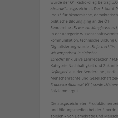
wurde der Ö1-Radiokolleg-Beitrag
„Da
Absurde“
ausgezeichnet. Der Eduard-Pl
Preis* für ökonomische, demokratisc
politische Bildung ging an die Ö1-
Sendereihe
„Es war ein kämpferisches 
In der Kategorie Wissenschaftsvermitt
kommunikation, technische Bildung 
Digitalisierung wurde
„Einfach erklärt 
Wissenspodcast in einfacher
Sprache“
(Inklusive Lehrredaktion / FM
Kategorie Nachhaltigkeit und Zukunf
Gefängnis“
aus der Sendereihe „Hörfeld
Menschenrechte und Gesellschaft zeic
Francesca Albanese“
(Ö1) sowie
„Netzwe
Salzkammergut.
Die ausgezeichneten Produktionen ze
und Bildungsmedien bei der Einordnu
spielen – von Demokratie und Mensche