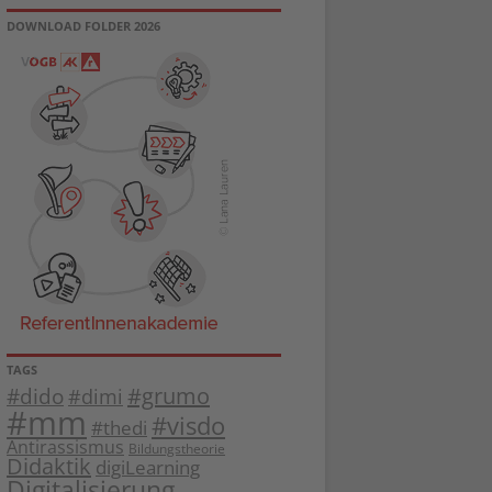
DOWNLOAD FOLDER 2026
TAGS
#dido
#grumo
#dimi
#mm
#visdo
#thedi
Antirassismus
Bildungstheorie
Didaktik
digiLearning
Digitalisierung