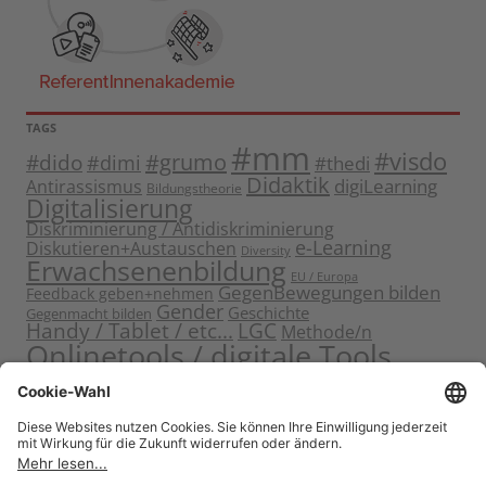
TAGS
#mm
#visdo
#dido
#grumo
#dimi
#thedi
Didaktik
digiLearning
Antirassismus
Bildungstheorie
Digitalisierung
Diskriminierung / Antidiskriminierung
e-Learning
Diskutieren+Austauschen
Diversity
Erwachsenenbildung
EU / Europa
GegenBewegungen bilden
Feedback geben+nehmen
Gender
Geschichte
Gegenmacht bilden
Handy / Tablet / etc...
LGC
Methode/n
Onlinetools / digitale Tools
Politische Bildung
Rassismus / Sexismus
Seminarplanung
Reflektieren
Sammeln
Sensibilisieren
Solidarität
Sichern+Verankern
Tagung
Starten+Kennenlernen
Teamentwicklung+Gruppendynamik