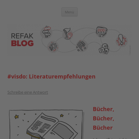
Zum
Inhalt
springen
Blog der Referent:innen Akademie
Menü
#visdo: Literaturempfehlungen
Schreibe eine Antwort
Bücher,
Bücher,
Bücher