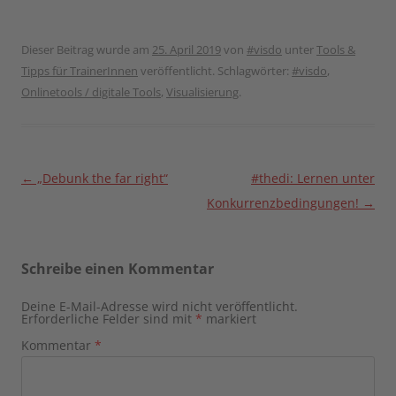
Dieser Beitrag wurde am
25. April 2019
von
#visdo
unter
Tools &
Tipps für TrainerInnen
veröffentlicht. Schlagwörter:
#visdo
,
Onlinetools / digitale Tools
,
Visualisierung
.
Beitragsnavigation
←
„Debunk the far right“
#thedi: Lernen unter
Konkurrenzbedingungen!
→
Schreibe einen Kommentar
Deine E-Mail-Adresse wird nicht veröffentlicht.
Erforderliche Felder sind mit
*
markiert
Kommentar
*