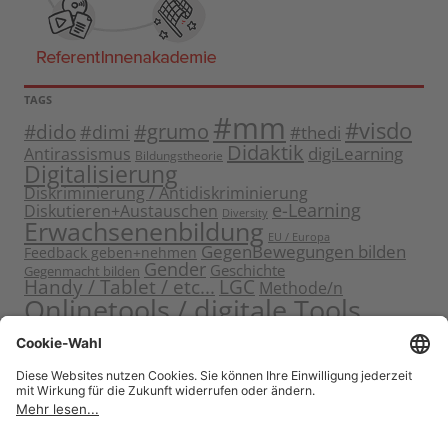
TAGS
#mm
#visdo
#dido
#grumo
#dimi
#thedi
Didaktik
digiLearning
Antirassismus
Bildungstheorie
Digitalisierung
Diskriminierung / Antidiskriminierung
e-Learning
Diskutieren+Austauschen
Diversity
Erwachsenenbildung
EU / Europa
GegenBewegungen bilden
Feedback geben+nehmen
Gender
Geschichte
Gegenmacht bilden
Handy / Tablet / etc...
LGC
Methode/n
Onlinetools / digitale Tools
Politische Bildung
Rassismus / Sexismus
Seminarplanung
Reflektieren
Sammeln
Sensibilisieren
Solidarität
Sichern+Verankern
Tagung
Starten+Kennenlernen
Teamentwicklung+Gruppendynamik
Themen bearbeiten
Themeneinstieg
Transfer