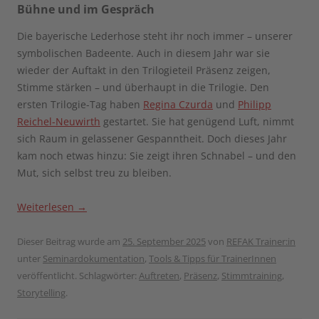
Bühne und im Gespräch
Die bayerische Lederhose steht ihr noch immer – unserer
symbolischen Badeente. Auch in diesem Jahr war sie
wieder der Auftakt in den Trilogieteil Präsenz zeigen,
Stimme stärken – und überhaupt in die Trilogie. Den
ersten Trilogie-Tag haben
Regina Czurda
und
Philipp
Reichel-Neuwirth
gestartet. Sie hat genügend Luft, nimmt
sich Raum in gelassener Gespanntheit. Doch dieses Jahr
kam noch etwas hinzu: Sie zeigt ihren Schnabel – und den
Mut, sich selbst treu zu bleiben.
Weiterlesen
→
Dieser Beitrag wurde am
25. September 2025
von
REFAK Trainer:in
unter
Seminardokumentation
,
Tools & Tipps für TrainerInnen
veröffentlicht. Schlagwörter:
Auftreten
,
Präsenz
,
Stimmtraining
,
Storytelling
.