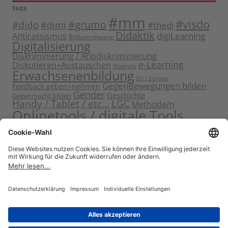
TAGS
#mm
#visdo
#dido
#grumo
#dimi
#thedi
Didaktik
digiLearning
Antirassismus
Bildungstheorie
Digitalisierung
Diskriminierung / Antidiskriminierung
e-Learning
Diskutieren+Austauschen
Diversity
Erwachsenenbildung
EU / Europa
GegenBewegungen bilden
Feedback geben+nehmen
Gender
Geschichte
Gegenmacht bilden
Handy / Tablet / etc...
LGC
Methode/n
Onlinetools / digitale Tools
Politische Bildung
Rassismus / Sexismus
Seminarplanung
Reflektieren
Sammeln
Sensibilisieren
Solidarität
Sichern+Verankern
Tagung
Starten+Kennenlernen
Teamentwicklung+Gruppendynamik
Themen bearbeiten
Themeneinstieg
Transfer
Visualisierung
Video
Voneinander+miteinander lernen
Wissen vermitteln
Zitat