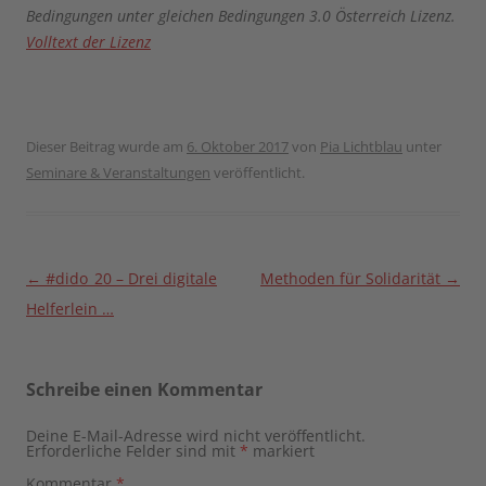
Bedingungen unter gleichen Bedingungen 3.0 Österreich Lizenz.
Volltext der Lizenz
Dieser Beitrag wurde am
6. Oktober 2017
von
Pia Lichtblau
unter
Seminare & Veranstaltungen
veröffentlicht.
Beitragsnavigation
←
#dido_20 – Drei digitale
Methoden für Solidarität
→
Helferlein …
Schreibe einen Kommentar
Deine E-Mail-Adresse wird nicht veröffentlicht.
Erforderliche Felder sind mit
*
markiert
Kommentar
*