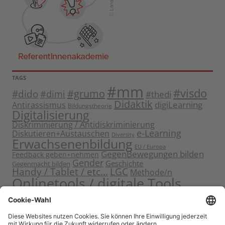
TAGS
#mm
#visdo
#dido
#grumo
#dimi
#thedi
Didaktik
digiLearning
Antirassismus
Bildungstheorie
Digitalisierung
Diskriminierung / Antidiskriminierung
e-Learning
Diskutieren+Austauschen
Diversity
Erwachsenenbildung
EU / Europa
GegenBewegungen bilden
Feedback geben+nehmen
Gender
Geschichte
Gegenmacht bilden
Handy / Tablet / etc...
LGC
Methode/n
Onlinetools / digitale Tools
Politische Bildung
Rassismus / Sexismus
Seminarplanung
Reflektieren
Sammeln
Sensibilisieren
Solidarität
Sichern+Verankern