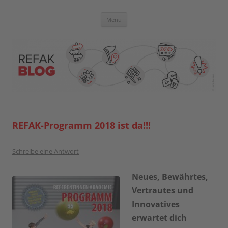
Zum
Inhalt
springen
Blog der Referent:innen Akademie
Menü
REFAK-Programm 2018 ist da!!!
Schreibe eine Antwort
Neues, Bewährtes,
Vertrautes und
Innovatives
erwartet dich