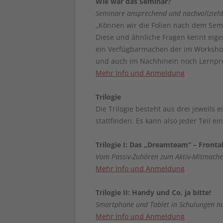
Wie war das Seminar?
Seminare ansprechend und nachvollzieh
„Können wir die Folien nach dem Semi
Diese und ähnliche Fragen kennt eigen
ein Verfügbarmachen der im Workshop
und auch im Nachhinein noch Lernpro
Mehr Info und Anmeldung
Trilogie
Die Trilogie besteht aus drei jeweils
stattfinden. Es kann also jeder Teil e
Trilogie I: Das „Dreamteam“ – Fronta
Vom Passiv-Zuhören zum Aktiv-Mitmach
Mehr Info und Anmeldung
Trilogie II: Handy und Co, ja bitte!
Smartphone und Tablet in Schulungen n
Mehr Info und Anmeldung