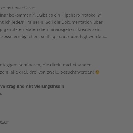
bar dokumentieren
nar bekommen?“, „Gibt es ein Flipchart-Protokoll?“
tlich jede/r TrainerIn. Soll die Dokumentation über
 genutzten Materialien hinausgehen, kreativ sein
zesse ermöglichen, sollte genauer überlegt werden…
 eintägigen Seminaren, die direkt nacheinander
inzeln, alle drei, drei von zwei… besucht werden!
lvortrag und Aktivierungsinseln
en
utzen