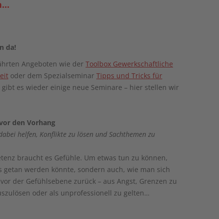
en…
n da!
hrten Angeboten wie der
Toolbox Gewerkschaftliche
eit
oder dem Spezialseminar
Tipps und Tricks für
gibt es wieder einige neue Seminare – hier stellen wir
vor den Vorhang
dabei helfen, Konflikte zu lösen und Sachthemen zu
enz braucht es Gefühle. Um etwas tun zu können,
s getan werden könnte, sondern auch, wie man sich
t vor der Gefühlsebene zurück – aus Angst, Grenzen zu
uszulösen oder als unprofessionell zu gelten…