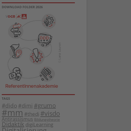
DOWNLOAD FOLDER 2026
TAGS
#dido
#grumo
#dimi
#mm
#visdo
#thedi
Antirassismus
Bildungstheorie
Didaktik
digiLearning
Digitalisierung