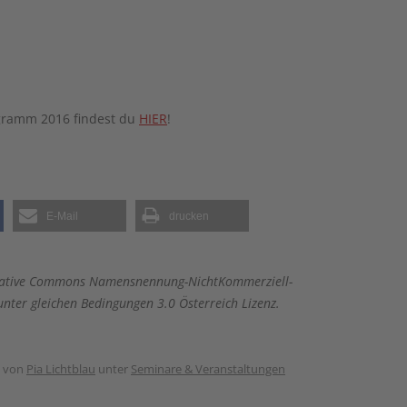
gramm 2016 findest du
HIER
!
E-Mail
drucken
 Creative Commons Namensnennung-NichtKommerziell-
nter gleichen Bedingungen 3.0 Österreich Lizenz.
von
Pia Lichtblau
unter
Seminare & Veranstaltungen