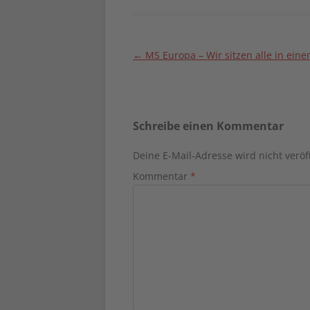
Beitragsnavigation
←
MS Europa – Wir sitzen alle in ein
Schreibe einen Kommentar
Deine E-Mail-Adresse wird nicht veröff
Kommentar
*