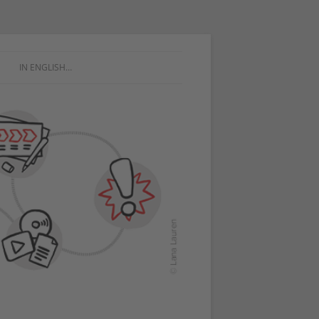
IN ENGLISH…