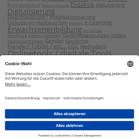
Didaktik
digiLearning
Antirassismus
Bildungstheorie
Digitalisierung
Diskriminierung / Antidiskriminierung
e-Learning
Diskutieren+Austauschen
Diversity
Erwachsenenbildung
EU / Europa
GegenBewegungen bilden
Feedback geben+nehmen
Gender
Geschichte
Gegenmacht bilden
Handy / Tablet / etc...
LGC
Methode/n
Onlinetools / digitale Tools
Politische Bildung
Rassismus / Sexismus
Seminarplanung
Reflektieren
Sammeln
Sensibilisieren
Solidarität
Sichern+Verankern
Tagung
Starten+Kennenlernen
Teamentwicklung+Gruppendynamik
Themen bearbeiten
Themeneinstieg
Transfer
Visualisierung
Video
Voneinander+miteinander lernen
Wissen vermitteln
Zitat
Stolz präsentiert von WordPress