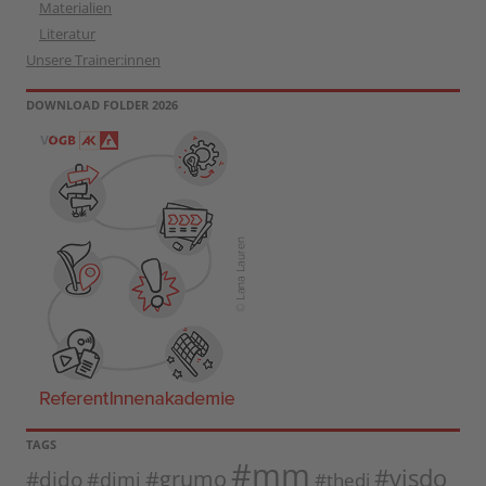
Materialien
Literatur
Unsere Trainer:innen
DOWNLOAD FOLDER 2026
TAGS
#mm
#visdo
#dido
#grumo
#dimi
#thedi