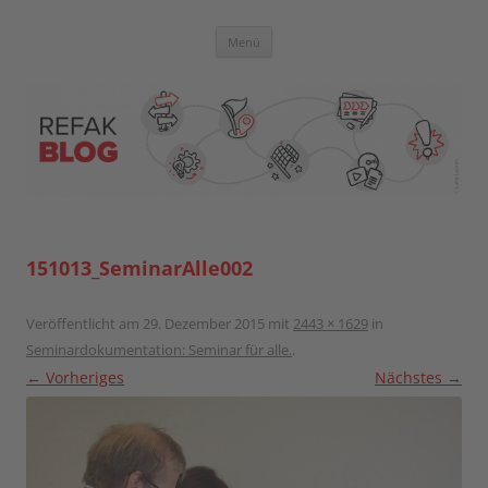
Zum
Inhalt
springen
Blog der Referent:innen Akademie
Menü
151013_SeminarAlle002
Veröffentlicht am
29. Dezember 2015
mit
2443 × 1629
in
Seminardokumentation: Seminar für alle.
.
← Vorheriges
Nächstes →