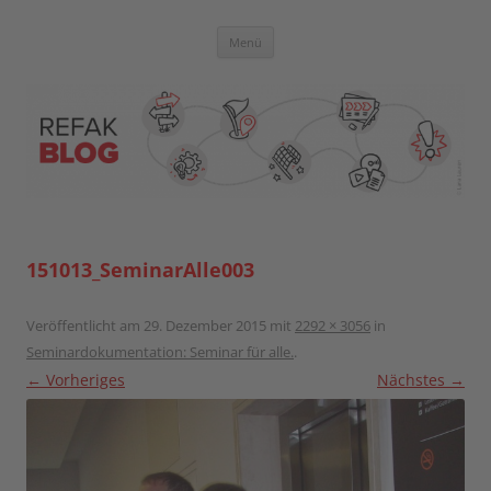
Zum
Inhalt
springen
Blog der Referent:innen Akademie
Menü
151013_SeminarAlle003
Veröffentlicht am
29. Dezember 2015
mit
2292 × 3056
in
Seminardokumentation: Seminar für alle.
.
← Vorheriges
Nächstes →