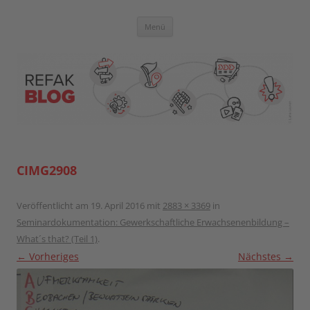
Zum
Inhalt
springen
Blog der Referent:innen Akademie
Menü
CIMG2908
Veröffentlicht am
19. April 2016
mit
2883 × 3369
in
Seminardokumentation: Gewerkschaftliche Erwachsenenbildung –
What´s that? (Teil 1)
.
← Vorheriges
Nächstes →