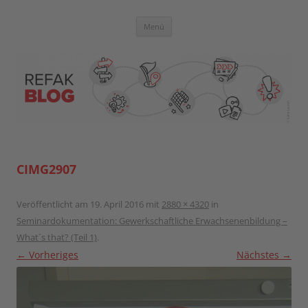
Zum
Inhalt
springen
Blog der Referent:innen Akademie
Menü
CIMG2907
Veröffentlicht am
19. April 2016
mit
2880 × 4320
in
Seminardokumentation: Gewerkschaftliche Erwachsenenbildung –
What´s that? (Teil 1)
.
← Vorheriges
Nächstes →