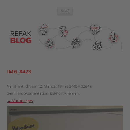
Zum
Inhalt
springen
Blog der Referent:innen Akademie
Menü
IMG_8423
Veröffentlicht am
12. März 2019
mit
2448 × 3264
in
Seminardokumentation: EU-Politik lehren
.
← Vorheriges