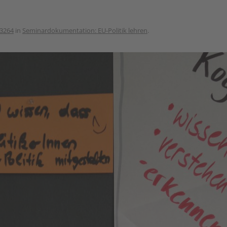
 3264
in
Seminardokumentation: EU-Politik lehren
.