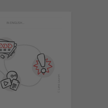
IN ENGLISH…