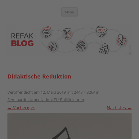
Zum
Inhalt
springen
Blog der Referent:innen Akademie
Menü
Didaktische Reduktion
Veröffentlicht am
12. März 2019
mit
2448 × 3264
in
Seminardokumentation: EU-Politik lehren
.
← Vorheriges
Nächstes →