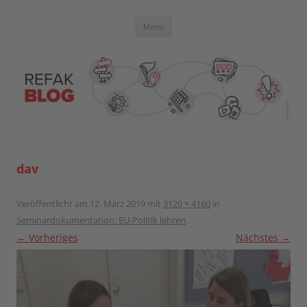
Zum
Inhalt
springen
Blog der Referent:innen Akademie
Menü
dav
Veröffentlicht am
12. März 2019
mit
3120 × 4160
in
Seminardokumentation: EU-Politik lehren
.
← Vorheriges
Nächstes →