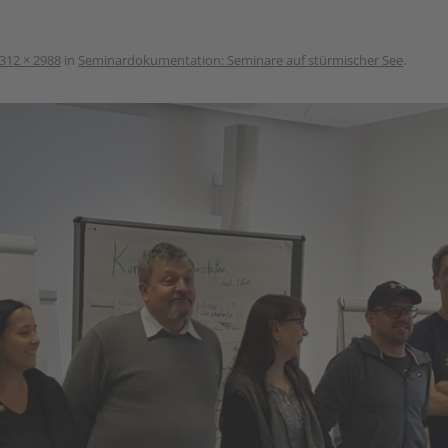
312 × 2988
in
Seminardokumentation: Seminare auf stürmischer See
.