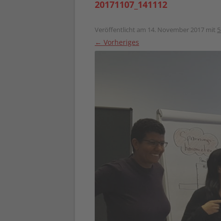
20171107_141112
Veröffentlicht am
14. November 2017
mit
5
← Vorheriges