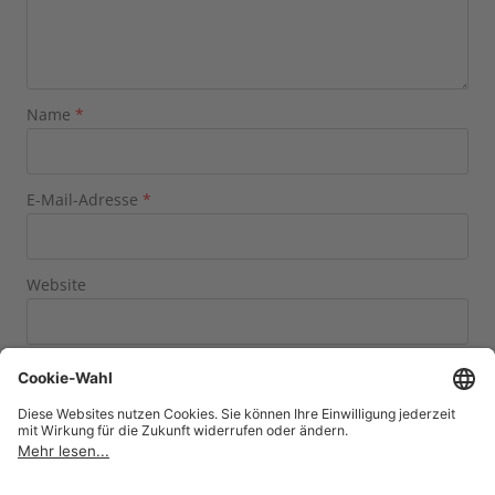
Name
*
E-Mail-Adresse
*
Website
Name, E-Mail-Adresse und Website in diesem Browser
für meinen nächsten Kommentar speichern.
×
drei
=
15