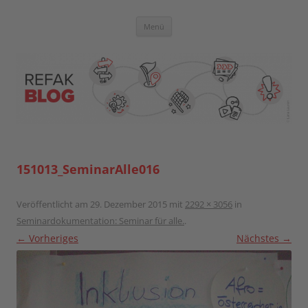
Zum
Inhalt
springen
Blog der Referent:innen Akademie
Menü
151013_SeminarAlle016
Veröffentlicht am
29. Dezember 2015
mit
2292 × 3056
in
Seminardokumentation: Seminar für alle.
.
← Vorheriges
Nächstes →