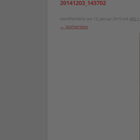
20141203_143702
Veröffentlicht am
13. Januar 2015
mit
450 ×
← Vorheriges