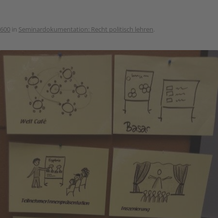
 600
in
Seminardokumentation: Recht politisch lehren
.