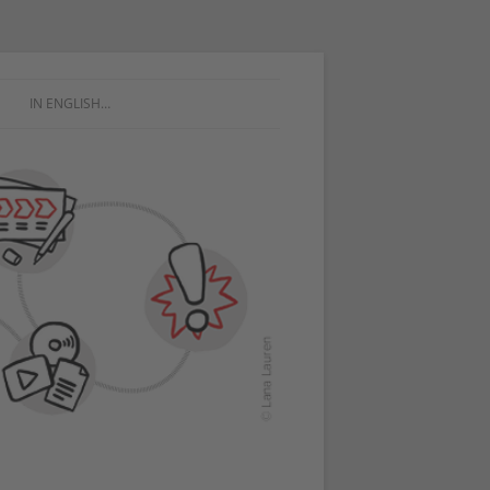
IN ENGLISH…