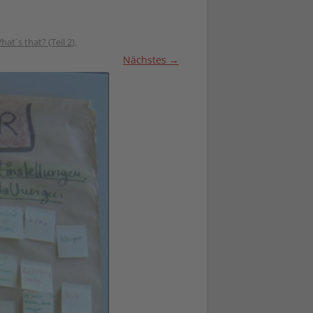
t´s that? (Teil 2)
.
Nächstes →