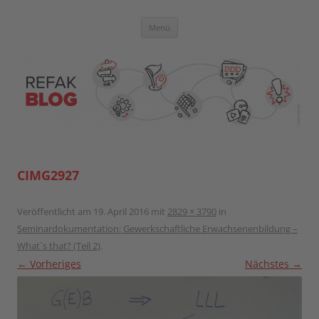
Zum
Inhalt
springen
Blog der Referent:innen Akademie
Menü
CIMG2927
Veröffentlicht am
19. April 2016
mit
2829 × 3790
in
Seminardokumentation: Gewerkschaftliche Erwachsenenbildung –
What´s that? (Teil 2)
.
← Vorheriges
Nächstes →