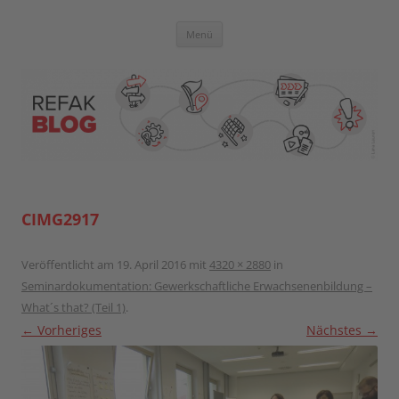
Zum
Inhalt
springen
Blog der Referent:innen Akademie
Menü
CIMG2917
Veröffentlicht am
19. April 2016
mit
4320 × 2880
in
Seminardokumentation: Gewerkschaftliche Erwachsenenbildung –
What´s that? (Teil 1)
.
← Vorheriges
Nächstes →