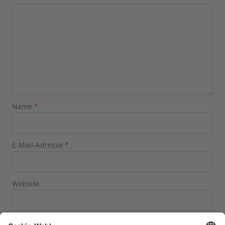
Name
*
E-Mail-Adresse
*
Website
Name, E-Mail-Adresse und Website in diesem Browser