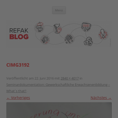
Zum
Inhalt
springen
Blog der Referent:innen Akademie
Menü
CIMG3192
Veröffentlicht am
22. Juni 2016
mit
2840 × 4017
in
Seminardokumentation: Gewerkschaftliche Erwachsenenbildung –
What´s that?
.
← Vorheriges
Nächstes →