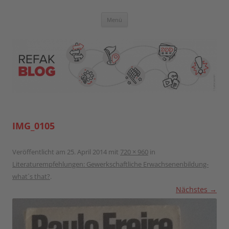
Zum
Inhalt
springen
Blog der Referent:innen Akademie
Menü
IMG_0105
Veröffentlicht am
25. April 2014
mit
720 × 960
in
Literaturempfehlungen: Gewerkschaftliche Erwachsenenbildung-
what´s that?
.
Nächstes →