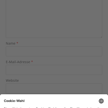
Name
*
E-Mail-Adresse
*
Website
Name, E-Mail-Adresse und Website in diesem Browser
für meinen nächsten Kommentar speichern.