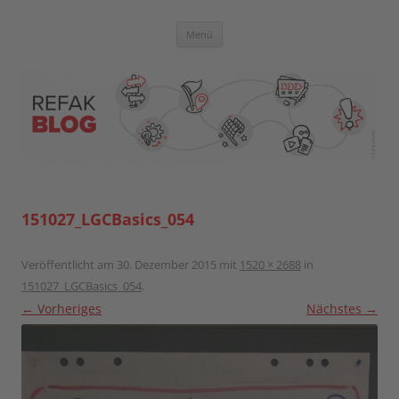
Zum
Inhalt
springen
Blog der Referent:innen Akademie
Menü
151027_LGCBasics_054
Veröffentlicht am
30. Dezember 2015
mit
1520 × 2688
in
151027_LGCBasics_054
.
← Vorheriges
Nächstes →