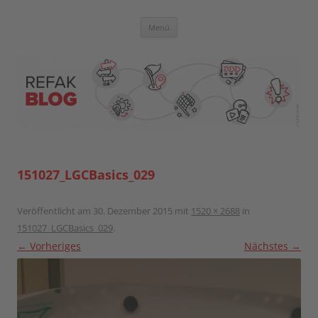
Zum
Inhalt
springen
Blog der Referent:innen Akademie
Menü
151027_LGCBasics_029
Veröffentlicht am
30. Dezember 2015
mit
1520 × 2688
in
151027_LGCBasics_029
.
← Vorheriges
Nächstes →