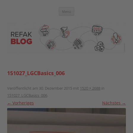
Zum
Inhalt
springen
Blog der Referent:innen Akademie
Menü
151027_LGCBasics_006
Veröffentlicht am
30. Dezember 2015
mit
1520 × 2688
in
151027_LGCBasics_006
.
← Vorheriges
Nächstes →